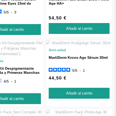
lime Eyes 15ml de
Age HA+
5
/
5
-
3
54,50 €
Añadir al carrito
ñadir al carrito
Anti-edad
MartiDerm Krono Age Sérum 30ml
as
Kit Despigmentante
5
/
5
-
1
da y Primeras Manchas
44,50 €
4
/
5
-
1
Añadir al carrito
ñadir al carrito