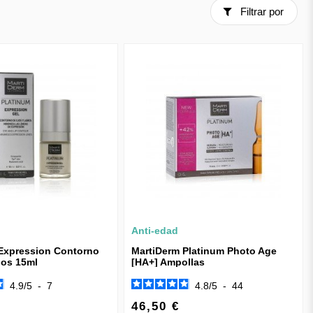
Filtrar por
Anti-edad
Expression Contorno
MartiDerm Platinum Photo Age
ios 15ml
[HA+] Ampollas
4.9
/
5
-
7
4.8
/
5
-
44
46,50 €