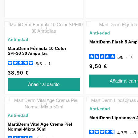
Anti-edad
Anti-edad
MartiDerm Flash 5 Amp
MartiDerm Fórmula 10 Color
SPF30 30 Ampollas
5
/
5
-
7
5
/
5
-
1
9,50 €
38,90 €
Añadir al carri
Añadir al carrito
Anti-edad
Anti-edad
MartiDerm Liposomas 
MartiDerm Vital Age Crema Piel
Normal-Mixta 50ml
4.7
/
5
-
3