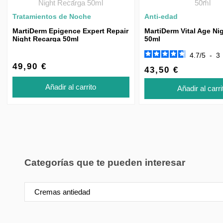
Tratamientos de Noche
Anti-edad
MartiDerm Epigence Expert Repair
MartiDerm Vital Age Ni
Night Recarga 50ml
50ml
4.7
/
5
-
3
49,90 €
43,50 €
Añadir al carrito
Añadir al carri
Categorías que te pueden interesar
Cremas antiedad