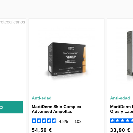
1
Anti-edad
Anti-edad
MartiDerm Skin Complex
MartiDerm 
to
Advanced Ampollas
Ojos y Lab
4.8
/
5
-
102
54,50 €
33,90 €