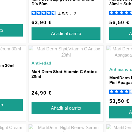
Día 50ml
30ml + Sub
REGALO
4.5
/
5
-
2
63,90 €
56,50 €
to
Añadir al carrito
A
Anti-edad
um 30ml
Antimanch
MartiDerm Shot Vitamin C Antiox
20ml
MartiDerm 
Piel Apaga
24,90 €
53,50 €
to
Añadir al carrito
A