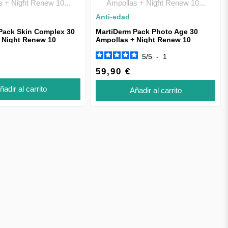
Anti-edad
Pack Skin Complex 30
MartiDerm Pack Photo Age 30
 Night Renew 10
Ampollas + Night Renew 10
Solución Micelar...
Ampollas + Solución Micelar
75ml...
5
/
5
-
1
59,90 €
ñadir al carrito
Añadir al carrito