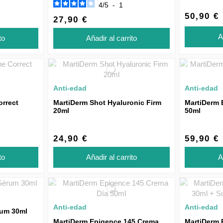
4
/
5
-
1
50,90 €
27,90 €
A
to
Añadir al carrito
Anti-edad
Anti-edad
orrect
MartiDerm Shot Hyaluronic Firm
MartiDerm 
20ml
50ml
24,90 €
59,90 €
to
Añadir al carrito
A
Anti-edad
Anti-edad
rum 30ml
MartiDerm Epigence 145 Crema
MartiDerm 