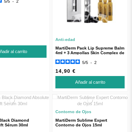
5
/
5
-
2
Anti-edad
MartiDerm Pack Lip Supreme Balm
ñadir al carrito
4ml + 3 Ampollas Skin Complex de
REGALO
5
/
5
-
2
14,90 €
Añadir al carrito
Contorno de Ojos
Black Diamond
MartiDerm Sublime Expert
ift Sérum 30ml
Contorno de Ojos 15ml