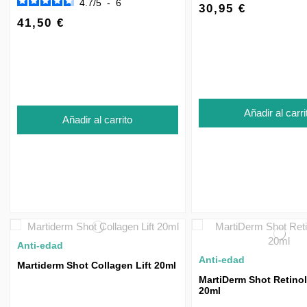
4.7
/
5
-
6
30,95 €
41,50 €
Añadir al carri
Añadir al carrito
Anti-edad
Anti-edad
Martiderm Shot Collagen Lift 20ml
MartiDerm Shot Retino
20ml