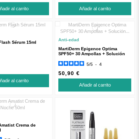
ñadir al carrito
Añadir al carrito
Anti-edad
Flash Sérum 15ml
MartiDerm Epigence Optima
SPF50+ 30 Ampollas + Solución
Micelar 75ml de REGALO
5
/
5
-
4
50,90 €
ñadir al carrito
Añadir al carrito
Amatist Crema de
l