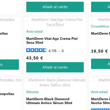
Añadir al carrito
A
Cosmética
Anti-edad
ollas
MartiDerm 
MartiDerm Vital Age Crema Piel
Seca 50ml
4.7
/
5
-
3
16,50 €
43,50 €
A
to
Añadir al carrito
Sérums
Anti-edad
Ampollas
MartiDerm Black Diamond
MartiDerm 
Ultimate Antiox Sérum 30ml
Noche 50m