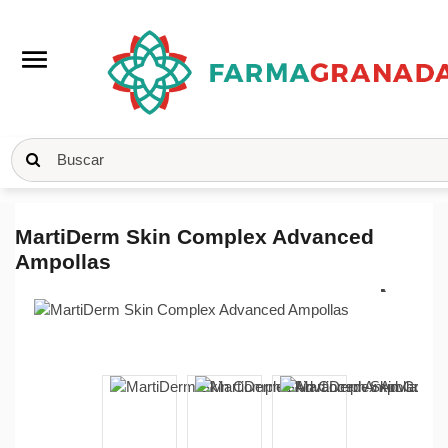
menu
Inicio
Cosmética
Anti-edad
MartiDerm Skin Complex
Advanced Ampollas
MartiDerm Skin Complex Advanced
Ampollas