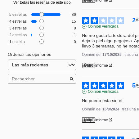
Útil
(0)
Informe
Ver todas las reseñas de este sitio
5
estrellas
86
2
/
4
estrellas
15
Opinión verificada
3
estrellas
0
No me gusta la textura del p
2
estrellas
1
deja la piel algo pegajosa. 
1
estrella
0
llevo 3 semanas, no he nota
Ordenar las opiniones
Opinión del
17/10/2025
, tras un
Útil
(0)
Informe
5
/
Opinión verificada
No puedo esta sin el
Opinión del
16/8/2024
, tras una 
Útil
(0)
Informe