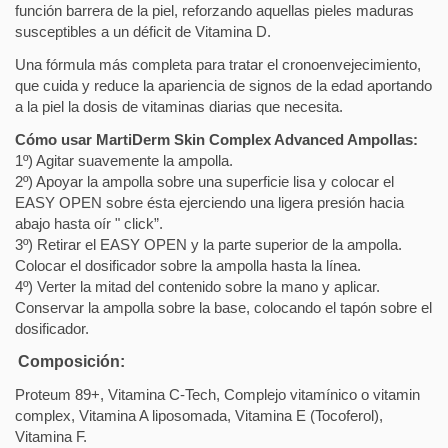
función barrera de la piel, reforzando aquellas pieles maduras
susceptibles a un déficit de Vitamina D.
Una fórmula más completa para tratar el cronoenvejecimiento,
que cuida y reduce la apariencia de signos de la edad aportando
a la piel la dosis de vitaminas diarias que necesita.
Cómo usar MartiDerm Skin Complex Advanced Ampollas:
1º)
Agitar
suavemente la ampolla.
2º) A
poyar
la ampolla sobre una superficie lisa y colocar el
EASY OPEN sobre ésta ejerciendo una ligera presión hacia
abajo hasta oír " click”.
3º)
Retirar
el EASY OPEN y la parte superior de la ampolla.
Colocar el dosificador sobre la ampolla hasta la línea.
4º)
Verter
la mitad del contenido sobre la mano y aplicar.
Conservar la ampolla sobre la base, colocando el tapón sobre el
dosificador.
Composición:
Proteum 89+, Vitamina C-Tech, Complejo vitamínico o vitamin
complex, Vitamina A liposomada, Vitamina E (Tocoferol),
Vitamina F.