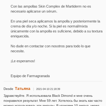
Con las ampollas Skin Complex de Martiderm no es
necesario aplicarse un sérum.
En una piel seca aplicamos la ampolla y posteriormente la
crema de día y/o noche. Si la piel es normal/mixta
únicamente con la ampolla es suficiene, debido a su textura
enriquecida.
No dude en contactar con nosotros para todo lo que
necesite.
¡Le esperamos!
Equipo de Farmagranada
Татьяна
Desde
|
2021-04-10 21:18:39
Здравствуйте. Я использовала Black Dimond и мне очень
понравился результат. Мне 59 лет. Хотелось бы знать как часто
можно использовать эти ампулы. В упаковке 10 ампул, через