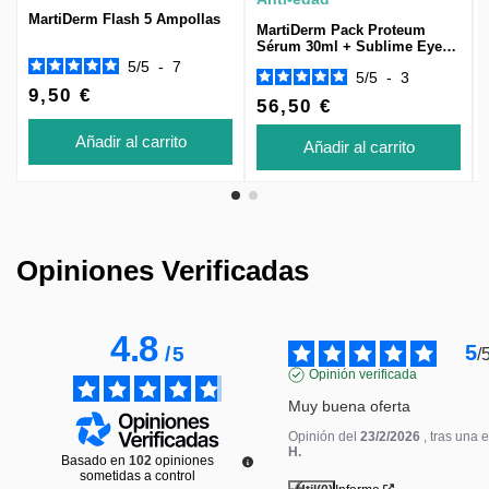
MartiDerm Flash 5 Ampollas
MartiDerm Pack Proteum
Sérum 30ml + Sublime Eyes
15ml de REGALO
5
/
5
-
7
5
/
5
-
3
9,50 €
56,50 €
Añadir al carrito
Añadir al carrito
Opiniones Verificadas
4.8
5
/
5
/
Opinión verificada
Muy buena oferta
Opinión del
23/2/2026
, tras una 
H.
Basado en
102
opiniones
sometidas a control