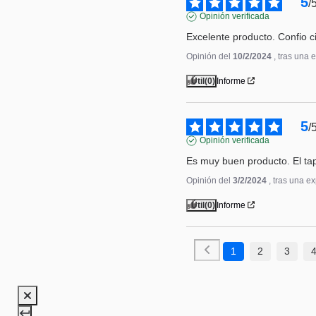
5
/
Opinión verificada
Excelente producto. Confio 
Opinión del
10/2/2024
, tras una 
Útil
(0)
Informe
5
/
Opinión verificada
Es muy buen producto. El ta
Opinión del
3/2/2024
, tras una e
Útil
(0)
Informe
1
2
3