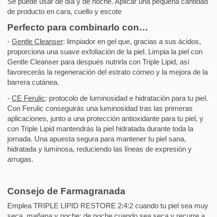
Se puede usar de día y de noche. Aplicar una pequeña cantidad
de producto en cara, cuello y escote
Perfecto para combinarlo con…
-
Gentle Cleanser
: limpiador en gel que, gracias a sus ácidos,
proporciona una suave exfoliación de la piel. Limpia la piel con
Gentle Cleanser para después nutrirla con Triple Lipid, así
favorecerás la regeneración del estrato córneo y la mejora de la
barrera cutánea.
-
CE Ferulic
: protocolo de luminosidad e hidratación para tu piel.
Con Ferulic conseguirás una luminosidad tras las primeras
aplicaciones, junto a una protección antioxidante para tu piel, y
con Triple Lipid mantendrás la piel hidratada durante toda la
jornada. Una apuesta segura para mantener tu piel sana,
hidratada y luminosa, reduciendo las líneas de expresión y
arrugas.
Consejo de Farmagranada
Emplea TRIPLE LIPID RESTORE 2:4:2 cuando tu piel sea muy
seca, mañana y noche; de noche cuando sea seca y recurre a