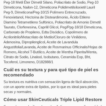
Peg-18 Metil Éter Dimetil Silano, Poliacrilato de Sodio, Peg-10
Dimeticona, Nailon-12, Dimeticona Polidimetilsiloxietil Lauril
Peg-9, Dimeticona/Peg-10/15 Polímero Entrecruzado,
Fenoxietanol, Hectoína de Disteardimonio, Ácido Etileno
Diamino Tetrametileno Sulfónico, Poliacrilato de Amonio Dimetil
Taurato, Clorfenesina, Caprilil Glicol, Peg/Ppg-18/18 Dimeticona,
Carbonato de Propileno, Edta Disódico, Copolímero de
Acrilonitrilo/Metacrilato de Metilo/Cloruro de Vinilideno,
Adenosina, Dipropilenglicol, Aceite de Lavandula
Angustifolia/Lavanda, Aceite de Rosmarinus Officinalis/Hojas de
Romero, Alcohol T-Butílico, Aceite de Mentha Piperita/Menta,
Citrato de Sodio, Linalool, Isobutano, Ceramida Eop, Bht,
Tocoferol, Limoneno, D182888/1
Cuál es su textura y para qué tipo de piel es
recomendado
Su textura es nutritiva con sensación ligera de fácil absorción,
con un aporte extra de lípidos, por lo que es ideal para pieles
secas y normales.
Cómo usar SkinCeuticals Triple Lipid Restore