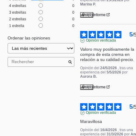
Marina P.
4
estrellas
0
3
estrellas
0
Útil
(0)
Informe
2
estrellas
0
1
estrella
0
5
/
Ordenar las opiniones
Opinión verificada
Valoro muy positivamente la 
compra de esta crema en 
relación a su calidad-precio.
Opinión del
24/5/2026
, tras una
experiencia del
5/5/2026
por
Aurora B.
Útil
(0)
Informe
5
/
Opinión verificada
Maravillosa
Opinión del
16/4/2026
, tras una
experiencia del
31/3/2026
por
An