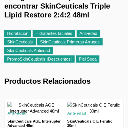
encontrar SkinCeuticals Triple
Lipid Restore 2:4:2 48ml
Hidratación
Hidratantes faciales
Anti-edad
SkinCeuticals
SkinCeuticals Primeras Arrugas
SkinCeuticals Antiedad
PromoSkinCeuticals ¡Descuentos!
Piel Seca
Productos Relacionados
Anti-edad
Anti-edad
SkinCeuticals AGE Interrupter
SkinCeuticals C E Ferulic
Advanced 48ml
30ml