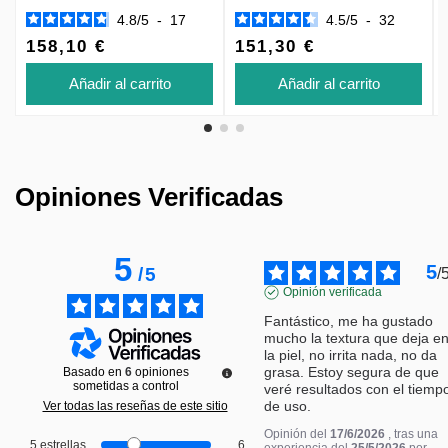
4.8
/
5
-
17
4.5
/
5
-
32
158,10 €
151,30 €
Añadir al carrito
Añadir al carrito
Opiniones Verificadas
5
5
/
5
/
Opinión verificada
Fantástico, me ha gustado 
mucho la textura que deja en
la piel, no irrita nada, no da 
grasa. Estoy segura de que 
Basado en
6
opiniones
sometidas a control
veré resultados con el tiempo
de uso.
Ver todas las reseñas de este sitio
Opinión del
17/6/2026
, tras una
5
estrellas
6
experiencia del
25/5/2026
por