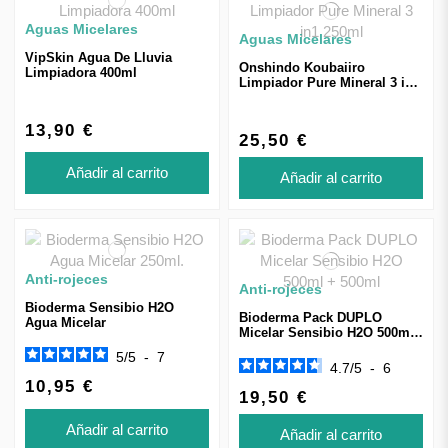
Aguas Micelares
Aguas Micelares
VipSkin Agua De Lluvia
Onshindo Koubaiiro
Limpiadora 400ml
Limpiador Pure Mineral 3 in1
250ml
13,90 €
25,50 €
Añadir al carrito
Añadir al carrito
Anti-rojeces
Anti-rojeces
Bioderma Sensibio H2O
Bioderma Pack DUPLO
Agua Micelar
Micelar Sensibio H2O 500ml
+ 500ml
5
/
5
-
7
4.7
/
5
-
6
10,95 €
19,50 €
Añadir al carrito
Añadir al carrito