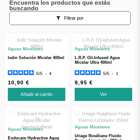
Encuentra los productos que estás
buscando
Filtrar por
Aguas Micelares
Aguas Micelares
Isdin Solución Micelar 400ml
L.R.P. Oil-Infused Agua
Micelar Ultra 400ml
5
/
5
-
4
5
/
5
-
1
10,90 €
9,95 €
Añadir al carrito
Ver
Aguas Micelares
Aguas Micelares
Uriage Roséliane Fluido
Endocare Hydractive Agua