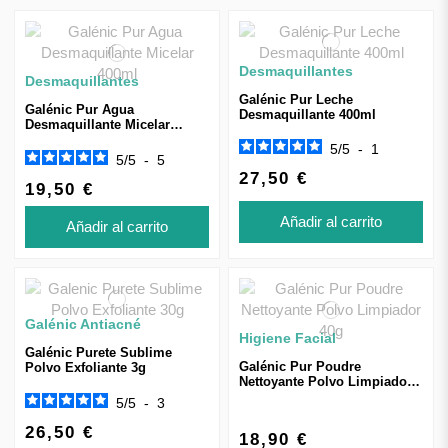
Desmaquillantes
Desmaquillantes
Galénic Pur Leche
Galénic Pur Agua
Desmaquillante 400ml
Desmaquillante Micelar
400ml
5
/
5
-
1
5
/
5
-
5
27,50 €
19,50 €
Añadir al carrito
Añadir al carrito
Galénic Antiacné
Higiene Facial
Galénic Purete Sublime
Galénic Pur Poudre
Polvo Exfoliante 3g
Nettoyante Polvo Limpiador
40g
5
/
5
-
3
26,50 €
18,90 €