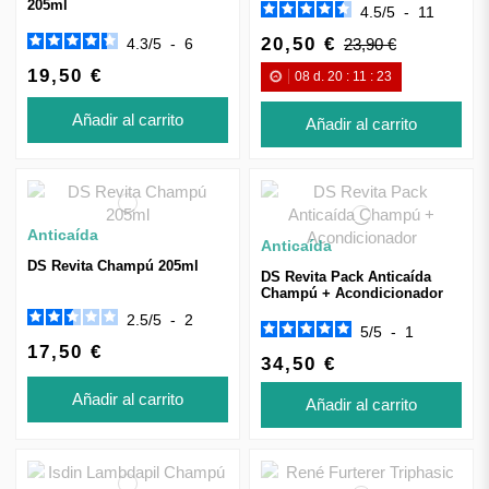
205ml
4.5
/
5
-
11
20,50 €
4.3
/
5
-
6
23,90 €
19,50 €
08
d.
20
:
11
:
22
Añadir al carrito
Añadir al carrito
Anticaída
Anticaída
DS Revita Champú 205ml
DS Revita Pack Anticaída
Champú + Acondicionador
2.5
/
5
-
2
5
/
5
-
1
17,50 €
34,50 €
Añadir al carrito
Añadir al carrito