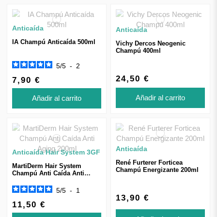
Anticaída
Anticaída
IA Champú Anticaída 500ml
Vichy Dercos Neogenic
Champú 400ml
5
/
5
-
2
24,50 €
7,90 €
Añadir al carrito
Añadir al carrito
Anticaída
Anticaída Hair System 3GF
René Furterer Forticea
MartiDerm Hair System
Champú Energizante 200ml
Champú Anti Caída Anti
Aging 200ml
5
/
5
-
1
13,90 €
11,50 €