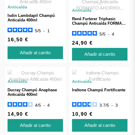
Anticaída
Anticaída
Isdin Lambdapil Champú
René Furterer Triphasic
Anticaída 400ml
Champú Anticaída FORMATO
AHORRO 500ml
5
/
5
-
1
5
/
5
-
4
16,50 €
24,90 €
Añadir al carrito
Añadir al carrito
Anticaída
Anticaída
Ducray Champú Anaphase
Iraltone Champú Fortificante
Anticaída 400ml
4
/
5
-
4
3.7
/
5
-
3
14,90 €
10,90 €
Añadir al carrito
Añadir al carrito