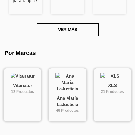
Complementos
Cuidados del
Descanso
nutricionales
Corazón
para Mujeres
VER MÁS
Por Marcas
Diabéticos
Diuréticos
Nutrición
Deportiva
Vitanatur
XLS
12 Productos
21 Productos
Ana María
LaJusticia
46 Productos
Probióticos
Quemagrasas
Saciantes