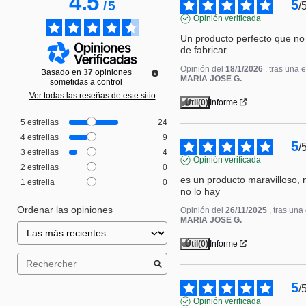
4.5
5
/
5
/
Opinión verificada
Un producto perfecto que no
de fabricar
Opinión del
18/1/2026
, tras una 
Basado en
37
opiniones
MARIA JOSE G.
sometidas a control
Ver todas las reseñas de este sitio
Útil
(0)
Informe
5
estrellas
24
4
estrellas
9
5
/
3
estrellas
4
Opinión verificada
2
estrellas
0
es un producto maravilloso, 
1
estrella
0
no lo hay
Ordenar las opiniones
Opinión del
26/11/2025
, tras un
MARIA JOSE G.
Útil
(0)
Informe
5
/
Opinión verificada