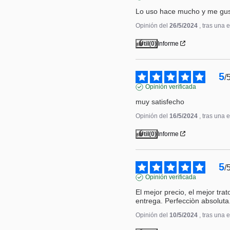
Lo uso hace mucho y me gu
Opinión del
26/5/2024
, tras una 
Útil
(0)
Informe
5
/
Opinión verificada
muy satisfecho
Opinión del
16/5/2024
, tras una 
Útil
(0)
Informe
5
/
Opinión verificada
El mejor precio, el mejor trat
entrega. Perfecciòn absoluta
Opinión del
10/5/2024
, tras una 