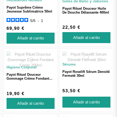
Hidratantes faciales
Geles de Baño y Jabones
Payot Suprême Crème
Payot Rituel Douceur Huile
Jeunesse Sublimatrice 50ml
De Douche Délassante 400ml
5
/
5
-
1
22,50 €
69,90 €
Añadir al carrito
Añadir al carrito
Sérums
Higiene Corporal
Payot Roselift Sérum Densité
Payot Rituel Douceur
Fermeté 30ml
Gommage Crème Fondant
Corps 200ml
53,50 €
19,90 €
Añadir al carrito
Añadir al carrito