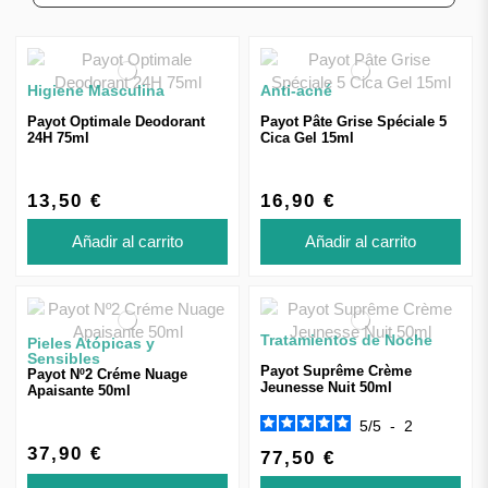
Higiene Masculina
Anti-acné
Payot Optimale Deodorant
Payot Pâte Grise Spéciale 5
24H 75ml
Cica Gel 15ml
13,50 €
16,90 €
Añadir al carrito
Añadir al carrito
Tratamientos de Noche
Pieles Atópicas y
Sensibles
Payot Suprême Crème
Payot Nº2 Créme Nuage
Jeunesse Nuit 50ml
Apaisante 50ml
5
/
5
-
2
37,90 €
77,50 €