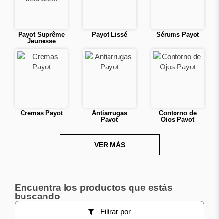
Payot Suprême
Payot Lissé
Sérums Payot
Jeunesse
Cremas Payot
Antiarrugas
Contorno de
Payot
Ojos Payot
VER MÁS
Encuentra los productos que estás
Desmaquillantes
Cuidado
buscando
Payot
Corporal Payot
Filtrar por