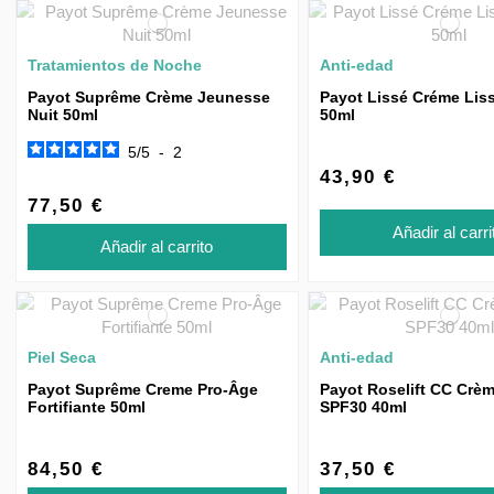
Tratamientos de Noche
Anti-edad
Payot Suprême Crème Jeunesse
Payot Lissé Créme Lis
Nuit 50ml
50ml
5
/
5
-
2
43,90 €
77,50 €
Añadir al carri
Añadir al carrito
Piel Seca
Anti-edad
Payot Suprême Creme Pro-Âge
Payot Roselift CC Crèm
Fortifiante 50ml
SPF30 40ml
84,50 €
37,50 €