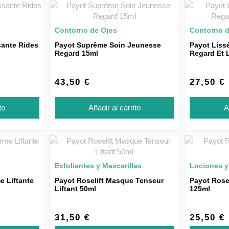
Contorno de Ojos
Contorno d
sante Rides
Payot Suprême Soin Jeunesse
Payot Liss
Regard 15ml
Regard Et 
43,50 €
27,50 €
to
Añadir al carrito
A
Exfoliantes y Mascarillas
Lociones y
e Liftante
Payot Roselift Masque Tenseur
Payot Rosel
Liftant 50ml
125ml
31,50 €
25,50 €