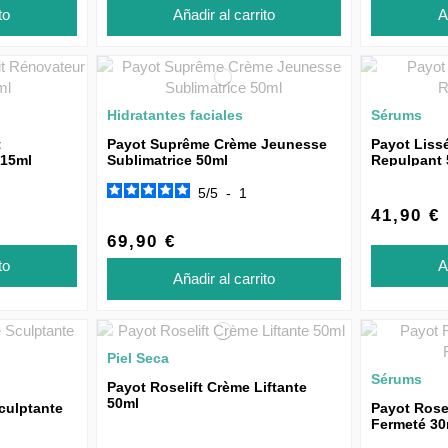
to
Añadir al carrito
A
Hidratantes faciales
Sérums
t
Payot Suprême Crème Jeunesse
Payot Liss
 15ml
Sublimatrice 50ml
Repulpant 
5
/
5
-
1
41,90 €
69,90 €
to
A
Añadir al carrito
Piel Seca
Sérums
Payot Roselift Crème Liftante
50ml
culptante
Payot Rose
Fermeté 30