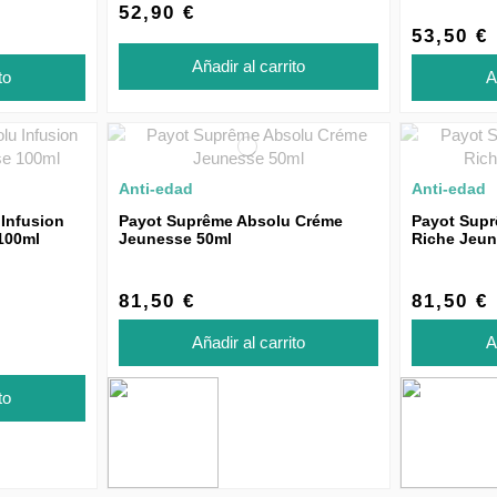
52,90 €
53,50 €
Añadir al carrito
to
A
Anti-edad
Anti-edad
Infusion
Payot Suprême Absolu Créme
Payot Sup
100ml
Jeunesse 50ml
Riche Jeun
81,50 €
81,50 €
Añadir al carrito
A
to