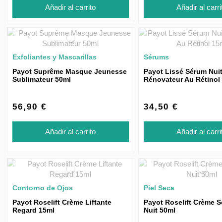
Añadir al carrito
Añadir al carri
Exfoliantes y Mascarillas
Sérums
Payot Suprême Masque Jeunesse
Payot Lissé Sérum Nui
Sublimateur 50ml
Rénovateur Au Rétinol
56,90 €
34,50 €
Añadir al carrito
Añadir al carri
Contorno de Ojos
Piel Seca
Payot Roselift Crème Liftante
Payot Roselift Crème S
Regard 15ml
Nuit 50ml