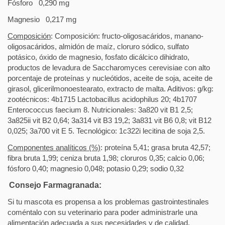
Fósforo
0,290 mg
Magnesio
0,217 mg
Composición
: Composición: fructo-oligosacáridos, manano-
oligosacáridos, almidón de maíz, cloruro sódico, sulfato
potásico, óxido de magnesio, fosfato dicálcico dihidrato,
productos de levadura de Saccharomyces cerevisiae con alto
porcentaje de proteínas y nucleótidos, aceite de soja, aceite de
girasol, glicerilmonoestearato, extracto de malta. Aditivos: g/kg:
zootécnicos: 4b1715 Lactobacillus acidophilus 20; 4b1707
Enterococcus faecium 8. Nutricionales: 3a820 vit B1 2,5;
3a825ii vit B2 0,64; 3a314 vit B3 19,2; 3a831 vit B6 0,8; vit B12
0,025; 3a700 vit E 5. Tecnológico: 1c322i lecitina de soja 2,5.
Componentes analíticos (%)
: proteína 5,41; grasa bruta 42,57;
fibra bruta 1,99; ceniza bruta 1,98; cloruros 0,35; calcio 0,06;
fósforo 0,40; magnesio 0,048; potasio 0,29; sodio 0,32
Consejo Farmagranada:
Si tu mascota es propensa a los problemas gastrointestinales
coméntalo con su veterinario para poder administrarle una
alimentación adecuada a sus necesidades y de calidad.