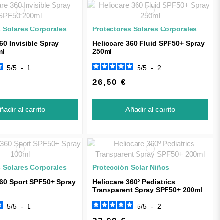
s Solares Corporales
Protectores Solares Corporales
60 Invisible Spray
Heliocare 360 Fluid SPF50+ Spray
ml
250ml
5
/
5
-
1
5
/
5
-
2
26,50 €
ñadir al carrito
Añadir al carrito
s Solares Corporales
Protección Solar Niños
360 Sport SPF50+ Spray
Heliocare 360º Pediatrics
Transparent Spray SPF50+ 200ml
5
/
5
-
1
5
/
5
-
2