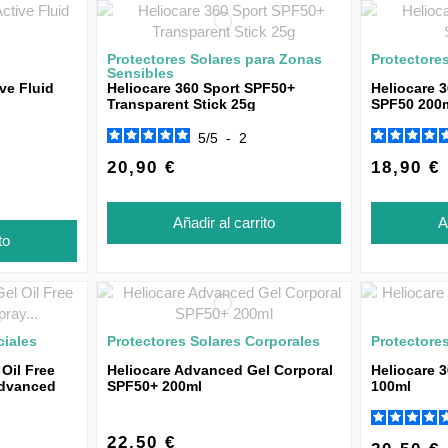
Protectores Solares para Zonas
Protectore
Sensibles
ve Fluid
Heliocare 360 Sport SPF50+
Heliocare 3
Transparent Stick 25g
SPF50 200
5
/
5
-
2
20,90 €
18,90 €
Añadir al carrito
A
to
ciales
Protectores Solares Corporales
Protectore
Oil Free
Heliocare Advanced Gel Corporal
Heliocare 
Advanced
SPF50+ 200ml
100ml
22,50 €