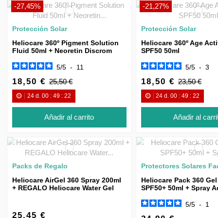
-27,45%
-21,27%
Protección Solar
Protección Solar
Heliocare 360º Pigment Solution
Heliocare 360º Age Acti
Fluid 50ml + Neoretin Discrom
SPF50 50ml
Sérum 15ml
5
/
5
-
11
5
/
5
-
3
18,50 €
18,50 €
25,50 €
23,50 €
24
d.
00
:
49
:
22
24
d.
00
:
49
:
22
Añadir al carrito
Añadir al carri
Packs de Regalo
Protectores Solares Fa
Heliocare AirGel 360 Spray 200ml
Heliocare Pack 360 Gel 
+ REGALO Heliocare Water Gel
SPF50+ 50ml + Spray 
SPF50+ 75ml
5
/
5
-
1
25,45 €