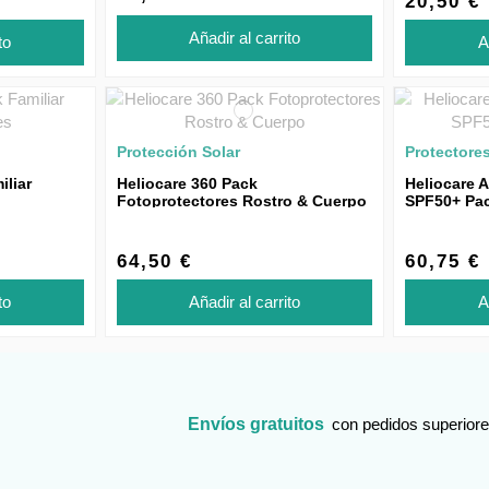
20,50 €
Añadir al carrito
to
A
Protección Solar
Protectore
iliar
Heliocare 360 Pack
Heliocare 
Fotoprotectores Rostro & Cuerpo
SPF50+ Pa
64,50 €
60,75 €
to
Añadir al carrito
A
Envíos gratuitos
con pedidos superiore