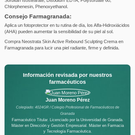
Sorbitan Isostearate, Disodium EDTA, Polysorbate 60,
Chlorphenesin, Phenoxyethanol.
Consejo Farmagranada:
Aplica un fotoprotector en tu rutina de día, los Alfa-Hidroxiácidos
(AHA) pueden aumentar la sensibilidad de su piel al sol.
Compra Neostrata Skin Active Rebound Sculpting Crema en
Farmagranada para lucir una piel radiante, firme y definida.
Información revisada por nuestros
farmacéuticos
Juan Moreno Pérez
Colegiado: 4024GR / Colegio Profesional de Farmacéuticos de
Granada
Farmacéutico Titular. Licenciado por la Universidad de Granada.
Máster en Dirección y Gestión Empresarial. Máster en Farmacia
y Tecnología Farmacéutica.