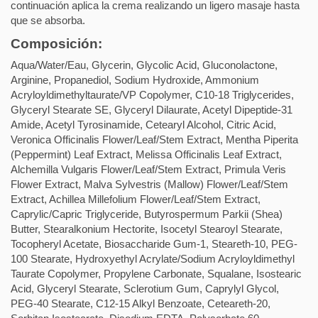
continuación aplica la crema realizando un ligero masaje hasta
que se absorba.
Composición:
Aqua/Water/Eau, Glycerin, Glycolic Acid, Gluconolactone,
Arginine, Propanediol, Sodium Hydroxide, Ammonium
Acryloyldimethyltaurate/VP Copolymer, C10-18 Triglycerides,
Glyceryl Stearate SE, Glyceryl Dilaurate, Acetyl Dipeptide-31
Amide, Acetyl Tyrosinamide, Cetearyl Alcohol, Citric Acid,
Veronica Officinalis Flower/Leaf/Stem Extract, Mentha Piperita
(Peppermint) Leaf Extract, Melissa Officinalis Leaf Extract,
Alchemilla Vulgaris Flower/Leaf/Stem Extract, Primula Veris
Flower Extract, Malva Sylvestris (Mallow) Flower/Leaf/Stem
Extract, Achillea Millefolium Flower/Leaf/Stem Extract,
Caprylic/Capric Triglyceride, Butyrospermum Parkii (Shea)
Butter, Stearalkonium Hectorite, Isocetyl Stearoyl Stearate,
Tocopheryl Acetate, Biosaccharide Gum-1, Steareth-10, PEG-
100 Stearate, Hydroxyethyl Acrylate/Sodium Acryloyldimethyl
Taurate Copolymer, Propylene Carbonate, Squalane, Isostearic
Acid, Glyceryl Stearate, Sclerotium Gum, Caprylyl Glycol,
PEG-40 Stearate, C12-15 Alkyl Benzoate, Ceteareth-20,