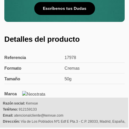
Escríbenos tus Dudas
Detalles del producto
Referencia
17978
Formato
Cremas
Tamaño
50g
Marca
Razón social:
Kenvue
Teléfono:
912159133
Email:
atencionalcliente@kenvue.com
Dirección:
Vía de Los Poblados Nº1 Edf E Pta.3 - C.P. 28033, Madrid, España,