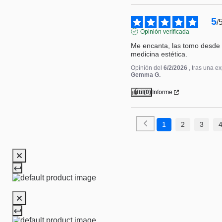
5
/
Opinión verificada
Me encanta, las tomo desde h
medicina estética.
Opinión del
6/2/2026
, tras una e
Gemma G.
Útil
(0)
Informe
1
2
3