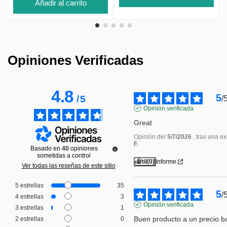
Añadir al carrito
Opiniones Verificadas
4.8
5
/
5
/
Opinión verificada
Great
Opinión del
5/7/2026
, tras una e
F.
Basado en
40
opiniones
sometidas a control
Útil
(0)
Informe
Ver todas las reseñas de este sitio
5
estrellas
35
5
/
4
estrellas
3
Opinión verificada
3
estrellas
1
Buen producto a un precio b
2
estrellas
0