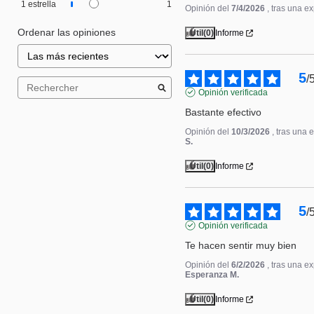
1
estrella
1
Opinión del
7/4/2026
, tras una e
Ordenar las opiniones
Útil
(0)
Informe
5
/
Opinión verificada
Bastante efectivo
Opinión del
10/3/2026
, tras una 
S.
Útil
(0)
Informe
5
/
Opinión verificada
Te hacen sentir muy bien
Opinión del
6/2/2026
, tras una e
Esperanza M.
Útil
(0)
Informe