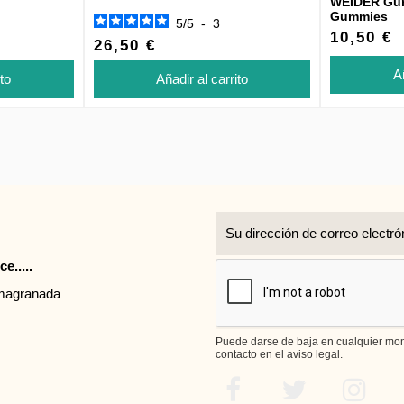
WEIDER Gu
Gummies
5
/
5
-
3
10,50 €
26,50 €
Añ
ito
Añadir al carrito
r
e.....
rmagranada
Puede darse de baja en cualquier mome
contacto en el aviso legal.