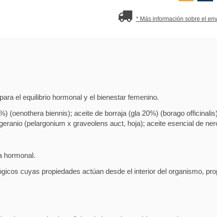
* Más información sobre el env
 el equilibrio hormonal y el bienestar femenino.
) (oenothera biennis); aceite de borraja (gla 20%) (borago officinalis
eranio (pelargonium x graveolens auct, hoja); aceite esencial de nero
a hormonal.
icos cuyas propiedades actúan desde el interior del organismo, propor