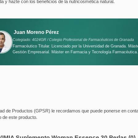
azte con los beneficios de la nutricosmética natural.
Juan Moreno Pérez
Colegiado: 4024GR / Colegio Profesional de Farmacéuticos de Granada
Farmacéutico Titular. Licenciado por la Universidad de Granada. Mást
Gestión Empresarial. Máster en Farmacia y Tecnología Farmacéutica.
d de Productos (GPSR) le recordamos que puede ponerse en contacto
o de este producto.
LQVIMIA Suplemento Woman Essence 30 Perlas
(0)