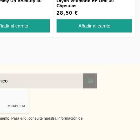
mmy Up VBeauty 40
Olyan Vitamono EF Oral 30
Cápsulas
28,50 €
adir al carrito
Añadir al carrito
nto. Para ello, consulte nuestra información de