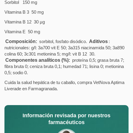
Sorbitol
150 mg
Vitamina B 3
50 mg
Vitamina B 12
30 µg
Vitamina E
50 mg
Composición:
sorbitol, fosfato disódico.
Aditivos
:
nutricionales: g/l: 3a700 vit E 50; 3a315 niacinamida 50; 3a890
colina 60; 3c301 metionina 5; mg/l: vit B 12 30.
Componentes analíticos (%):
proteína 0,5; grasa bruta 7;
fibra bruta 0; ceniza bruta 0,1; humedad 71; lisina 0; metionina
0,5; sodio 0.
Cuida la salud hepática de tu caballo, compra VetNova Aptima
Liverade en Farmagranada.
Información revisada por nuestros
farmacéuticos