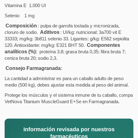
Vitamina E
1.000 UI
Selenio
1 mg
Composición
: pulpa de garrofa tostada y micronizada,
cloruro de sodio.
Aditivos
: UI/kg: nutricional: 3a700 vit E
33333; mg/kg: 3b811 selenio 33. Ligantes: g/kg: E562 sepiolita
120. Antioxidante: mg/kg: E321 BHT 50.
Componentes
analíticos (%):
proteína 3,8; grasa bruta 0,35; fibra bruta 7;
ceniza bruta 20; sodio 2,3.
Consejo Farmagranada:
La cantidad a administrar es para un caballo adulto de peso
medio (500 kg), debes ajustar esta medida al peso del animal.
Protege los músculos y el sistema inmune de tu caballo, compa
VetNova Titanium MuscleGuard E+Se en Farmagranada.
Información revisada por nuestros
farmacéuticos