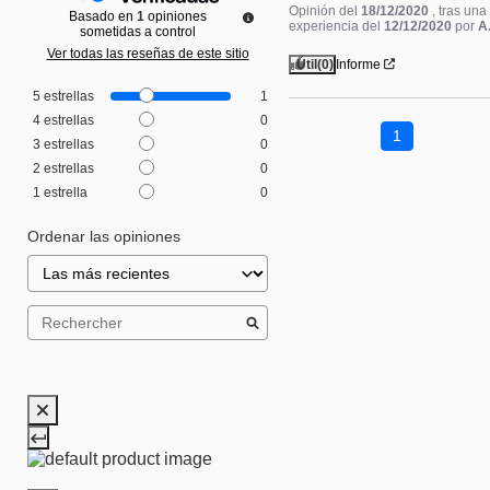
Opinión del
18/12/2020
, tras una
Basado en
1
opiniones
experiencia del
12/12/2020
por
A
sometidas a control
Ver todas las reseñas de este sitio
Útil
(0)
Informe
5
estrellas
1
4
estrellas
0
1
3
estrellas
0
2
estrellas
0
1
estrella
0
Ordenar las opiniones