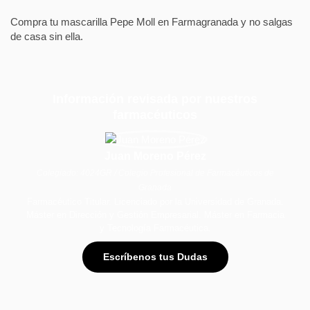
Compra tu mascarilla Pepe Moll en Farmagranada y no salgas
de casa sin ella.
Información revisada por nuestros
farmacéuticos
Juan Moreno Pérez
Colegiado: 4024GR / Colegio Profesional de Farmacéuticos de
Granada
Farmacéutico Titular. Licenciado por la Universidad de Granada.
Máster en Dirección y Gestión Empresarial. Máster en Farmacia
y Tecnología Farmacéutica.
Escríbenos tus Dudas