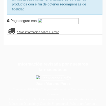
productos con el fin de obtener recompensas de
fidelidad.
Pago seguro con
* Más información sobre el envío
Información revisada por nuestros
farmacéuticos
Juan Moreno Pérez
Colegiado: 4024GR / Colegio Profesional de Farmacéuticos de
Granada
Farmacéutico Titular. Licenciado por la Universidad de Granada.
Máster en Dirección y Gestión Empresarial. Máster en Farmacia