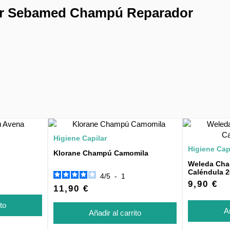
ar Sebamed Champú Reparador
Higiene Capilar
Higiene Cap
Klorane Champú Camomila
Weleda Cha
Caléndula 
4
/
5
-
1
9,90 €
11,90 €
ito
Añ
Añadir al carrito