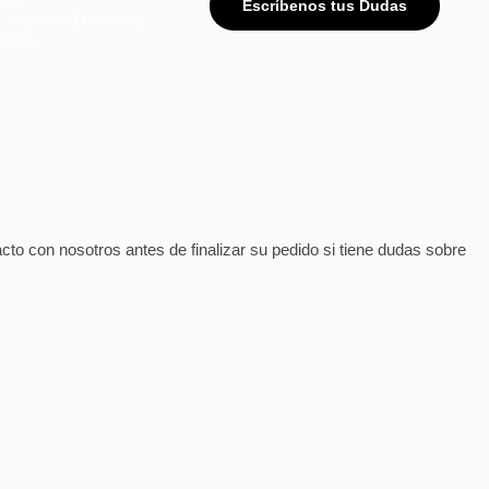
Escríbenos tus Dudas
. Máster en Dirección y
éutica.
 con nosotros antes de finalizar su pedido si tiene dudas sobre