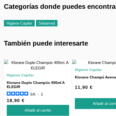
Categorías donde puedes encontr
Higiene Capilar
Sebamed
También puede interesarte
Higiene Capilar
Higiene Capilar
Klorane Champú Avena
Klorane Duplo Champús 400ml A
ELEGIR
11,90 €
5
/
5
-
2
18,90 €
Añadir al carr
Añadir al carrito