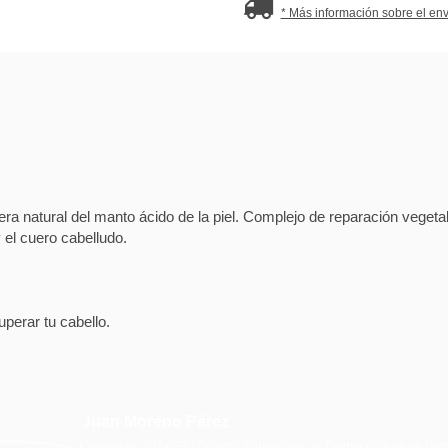
* Más información sobre el env
rera natural del manto ácido de la piel. Complejo de reparación veget
 el cuero cabelludo.
rar tu cabello.
Juan Moreno Pérez
Colegiado: 4024GR / Colegio Profesional de Farmacéuticos de Gr