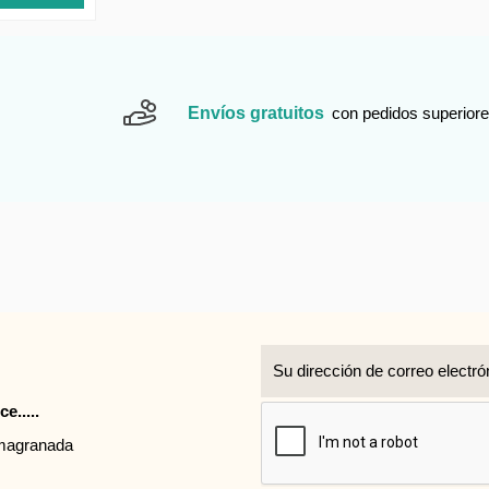
Envíos gratuitos
con pedidos superiore
r
e.....
rmagranada