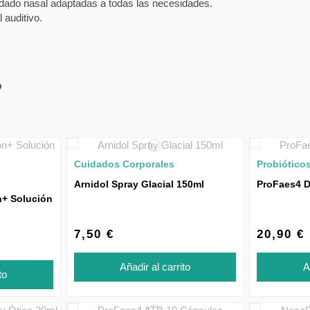
idado nasal adaptadas a todas las necesidades.
 auditivo.
o
Cuidados Corporales
Probiótico
Arnidol Spray Glacial 150ml
ProFaes4 Du
n+ Solución
7,50 €
20,90 €
Añadir al carrito
A
to