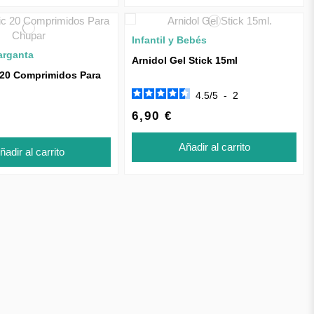
Infantil y Bebés
arganta
Arnidol Gel Stick 15ml
 20 Comprimidos Para
4.5
/
5
-
2
6,90 €
Añadir al carrito
ñadir al carrito