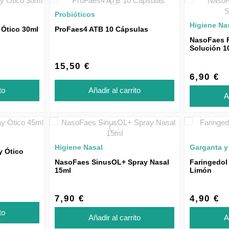
Probióticos
Higiene Na
 Ótico 30ml
ProFaes4 ATB 10 Cápsulas
NasoFaes F
Solución 1
15,50 €
6,90 €
to
Añadir al carrito
A
Higiene Nasal
Garganta y
y Ótico
NasoFaes SinusOL+ Spray Nasal
Faringedol
15ml
Limón
7,90 €
4,90 €
to
Añadir al carrito
A