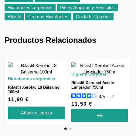
Hidratantes corporales
Pieles Atópicas y Sensibles
Rilastil
Cremas Hidratantes
Cuidado Corporal
Productos Relacionados
Higiene Corporal
Hidratantes corporales
Rilastil Xerolact Aceite
Rilastil Xerolac 18 Bálsamo
Limpiador 750ml
100ml
4
/
5
-
2
11,90 €
11,50 €
Añadir al carrito
Ver