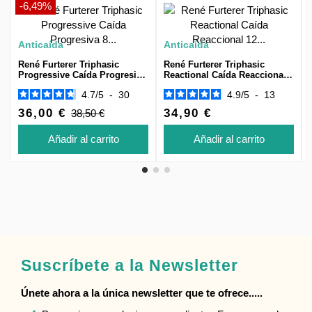
-6,49%
Anticaída
Anticaída
René Furterer Triphasic
René Furterer Triphasic
Progressive Caída Progresiva
Reactional Caída Reaccional
8 Frascos
12 Ampollas
4.7
/
5
-
30
4.9
/
5
-
13
36,00 €
34,90 €
38,50 €
Añadir al carrito
Añadir al carrito
Suscríbete a la Newsletter
Únete ahora a la única newsletter que te ofrece.....