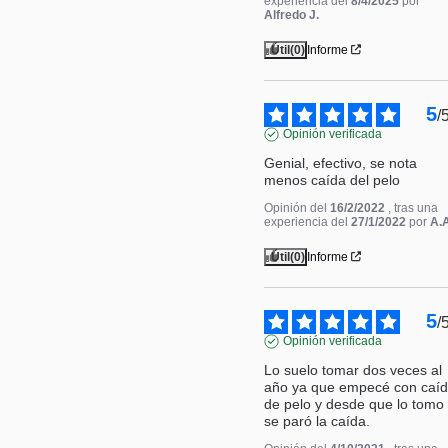
experiencia del
8/4/2025
por
Alfredo J.
Útil
(0)
Informe
5
/
Opinión verificada
Genial, efectivo, se nota 
menos caída del pelo
Opinión del
16/2/2022
, tras una
experiencia del
27/1/2022
por
A.
Útil
(0)
Informe
5
/
Opinión verificada
Lo suelo tomar dos veces al 
año ya que empecé con caíd
de pelo y desde que lo tomo 
se paró la caída.