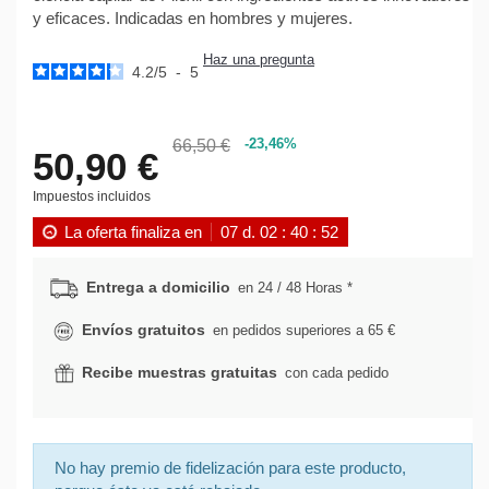
y eficaces. Indicadas en hombres y mujeres.
Haz una pregunta
4.2
/
5
-
5
-23,46%
66,50 €
50,90 €
Impuestos incluidos
La oferta finaliza en
07
d.
02
:
40
:
52
Entrega a domicilio
en 24 / 48 Horas *
Envíos gratuitos
en pedidos superiores a 65 €
Recibe muestras gratuitas
con cada pedido
No hay premio de fidelización para este producto,