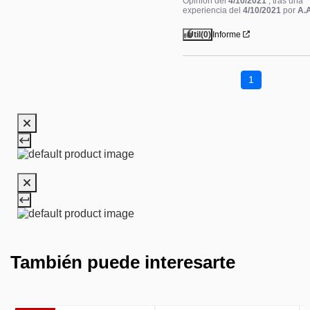
Opinión del
4/10/2021
, tras una
experiencia del
4/10/2021
por
A.
Útil
(0)
Informe
1
También puede interesarte