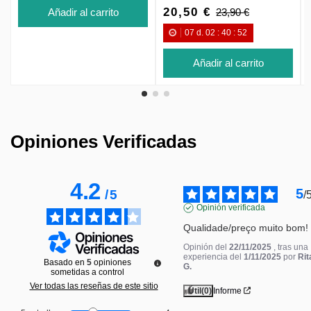
20,50 €
23,90 €
Añadir al carrito
07
d.
02
:
40
:
52
Añadir al carrito
Opiniones Verificadas
4.2
5
/
5
/
Opinión verificada
Qualidade/preço muito bom!
Opinión del
22/11/2025
, tras una
experiencia del
1/11/2025
por
Rit
Basado en
5
opiniones
G.
sometidas a control
Ver todas las reseñas de este sitio
Útil
(0)
Informe