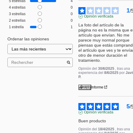
5
estrellas
4
4
estrellas
0
1
/
3
estrellas
0
Opinión verificada
2
estrellas
0
La foto del artículo de la 
1
estrella
1
página no es la misma que el
artículo que envían. No me 
Ordenar las opiniones
parece muy normal porque 
piensas que estás comprand
el artículo que ves y te envía
otro de menor duración el 
tratamiento.
Opinión del
30/6/2025
, tras una
experiencia del
8/6/2025
por
Javi
P.
Útil
(0)
Informe
5
/
Opinión verificada
Buen producto
Opinión del
18/4/2025
, tras una