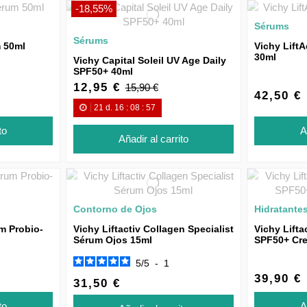
-18,55%
Sérums
Sérums
m 50ml
Vichy LiftA
30ml
Vichy Capital Soleil UV Age Daily
SPF50+ 40ml
12,95 €
15,90 €
42,50 €
21
d.
16
:
08
:
57
to
A
Añadir al carrito
Contorno de Ojos
Hidratante
m Probio-
Vichy Liftactiv Collagen Specialist
Vichy Lifta
Sérum Ojos 15ml
SPF50+ Cr
5
/
5
-
1
39,90 €
31,50 €
to
A