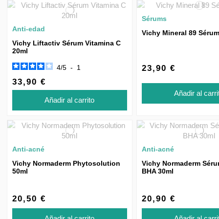
Sérums
Anti-edad
Vichy Mineral 89 Séru
Vichy Liftactiv Sérum Vitamina C
20ml
4
/
5
-
1
23,90 €
33,90 €
Añadir al carri
Añadir al carrito
Anti-acné
Anti-acné
Vichy Normaderm Phytosolution
Vichy Normaderm Séru
50ml
BHA 30ml
20,50 €
20,90 €
Añadir al carrito
Añadir al carri