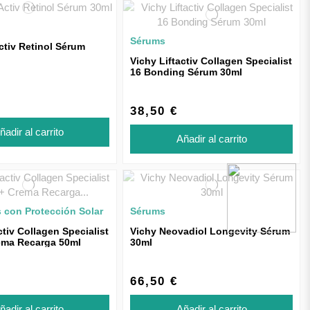
Sérums
ctiv Retinol Sérum
Vichy Liftactiv Collagen Specialist
16 Bonding Sérum 30ml
38,50 €
ñadir al carrito
Añadir al carrito
s con Protección Solar
Sérums
ctiv Collagen Specialist
Vichy Neovadiol Longevity Sérum
ema Recarga 50ml
30ml
66,50 €
ñadir al carrito
Añadir al carrito