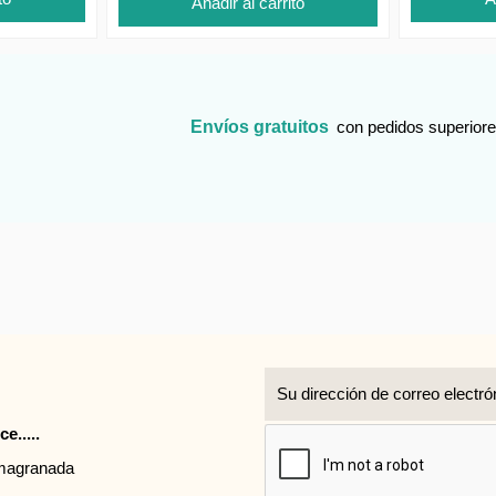
Añadir al carrito
Envíos gratuitos
con pedidos superiore
r
e.....
rmagranada