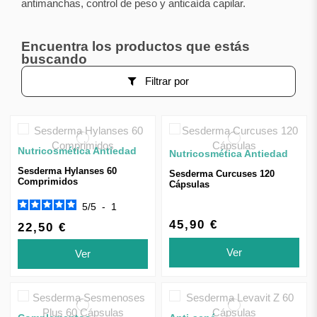
antimanchas, control de peso y anticaída capilar.
Encuentra los productos que estás
buscando
Filtrar por
Nutricosmética Antiedad
Nutricosmética Antiedad
Sesderma Hylanses 60
Sesderma Curcuses 120
Comprimidos
Cápsulas
5
/
5
-
1
45,90 €
22,50 €
Ver
Ver