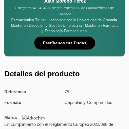
Juan Moreno Pérez
Colegiado: 4024GR / Colegio Profesional de Farmacéuticos de
Granada
Farmacéutico Titular. Licenciado por la Universidad de Granada.
Máster en Dirección y Gestión Empresarial. Máster en Farmacia
y Tecnología Farmacéutica.
Escríbenos tus Dudas
Detalles del producto
Referencia
75
Formato
Cápsulas y Comprimidos
Marca
En cumplimiento con el Reglamento Europeo 2023/988 de