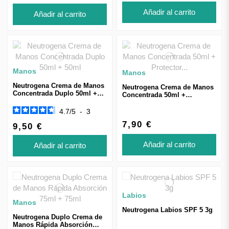
regeneradora y calmante.
Añadir al carrito
Añadir al carrito
Elige la crema adaptada a la necesidad de tu piel en la
completa gama de productos de Neutrogena que te
ofrecemos en Farmagranada.
Manos
Manos
Neutrogena Crema de Manos
Neutrogena Crema de Manos
Concentrada Duplo 50ml +
Concentrada 50ml +
50ml
Protector Labial
4.7
/
5
-
3
7,90 €
9,50 €
Añadir al carrito
Añadir al carrito
Labios
Manos
Neutrogena Labios SPF 5 3g
Neutrogena Duplo Crema de
Manos Rápida Absorción