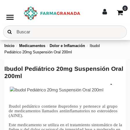
0
menu
Inicio
Medicamentos
Dolor e Inflamación
Ibudol
Pediátrico 20mg Suspensión Oral 200ml
Ibudol Pediátrico 20mg Suspensión Oral
200ml
Ibudol pediátrico contiene ibuprofeno y pertenece al grupo
de medicamentos llamados antiinflamatorios no esteroideos
(AINE).
Este medicamento se utiliza en el tratamiento sintomático de la
fiebre y del dolor ocasional de intensidad leve a moderado en