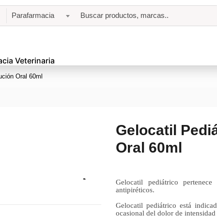
Parafarmacia
cia Veterinaria
lución Oral 60ml
Gelocatil Pedi
Oral 60ml
Gelocatil pediátrico
pertenece
antipiréticos.
Gelocatil pediátrico está indic
ocasional del dolor de intensidad