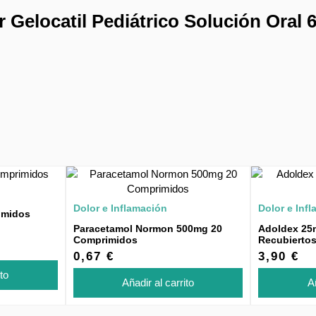
Gelocatil Pediátrico Solución Oral 
Dolor e Inflamación
Dolor e Inf
imidos
Paracetamol Normon 500mg 20
Adoldex 25
Comprimidos
Recubierto
0,67 €
3,90 €
ito
Añadir al carrito
Añ