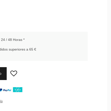
24 / 48 Horas *
idos superiores a 65 €
o
ío