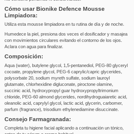
Cómo usar Bionike Defence Mousse
Limpiadora:
Utiliza esta mousse limpiadora en tu rutina de día y de noche.
Humedece la piel, presiona dos veces el dosificador y masajea
con movimientos circulares evitando el contorno de los ojos.
Aclara con agua para finalizar.
Composición:
Aqua (water), butylene glycol, 1,5-pentanediol, PEG-80 glyceryl
cocoate, propylene glycol, PEG-6 caprylic/capric glycerides,
polysorbate 20, sodium myreth sulfate, sodium lauroyl
glutamate, chlorhexidine digluconate, piroctone olamine,
succinic acid, hydroxypropyl guar hydroxypropyltrimonium
chloride, PEG-60 almond glycerides, nordihydroguaiaretic acid,
oleanolic acid, caprylyl glycol, lactic acid, glycerin, carbomer,
parfum (fragrance), trisodium ethylenediamine disuccinate.
Consejo Farmagranada:
Completa tu higiene facial aplicando a continuación un tónico,