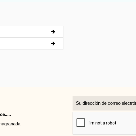
r
e.....
rmagranada