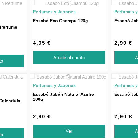
Perfumes y Jabones
Perfumes 
Essabó Eco Champú 120g
Essabó Jab
 Perfume
4,95 €
2,90 €
Añadir al carrito
A
to
Perfumes y Jabones
Perfumes 
Essabó Jabón Natural Azufre
Essabó Jab
100g
Caléndula
2,90 €
2,90 €
Ver
A
to