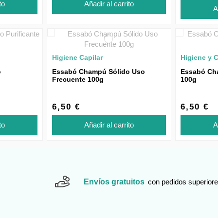
to
Añadir al carrito
A
Higiene Capilar
Higiene y 
o
Essabó Champú Sólido Uso
Essabó Ch
Frecuente 100g
100g
6,50 €
6,50 €
to
Añadir al carrito
A
Envíos gratuitos
con pedidos superiore