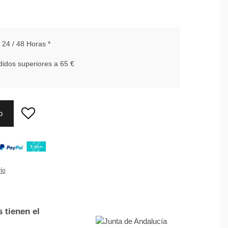
24 / 48 Horas *
idos superiores a 65 €
o
ío
 tienen el