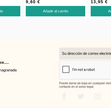
9,60 €
13,95 €
ito
Añadir al carrito
Añ
r
e.....
rmagranada
Puede darse de baja en cualquier mome
contacto en el aviso legal.