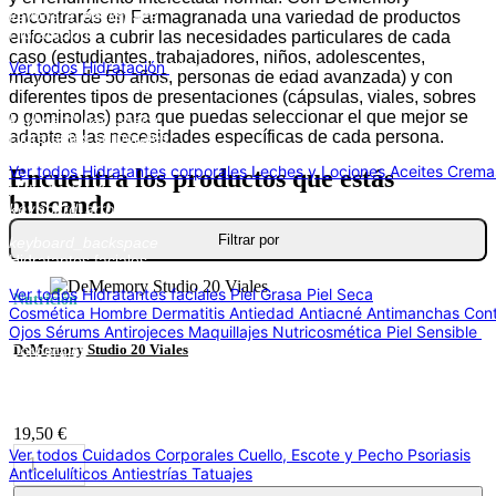
keyboard_backspace
encontrarás en Farmagranada una variedad de productos
Hidratación
enfocados a cubrir las necesidades particulares de cada
caso (estudiantes, trabajadores, niños, adolescentes,
Ver todos Hidratación
Hidratantes corporales
mayores de 50 años, personas de edad avanzada) y con
keyboard_arrow_right
diferentes tipos de presentaciones (cápsulas, viales, sobres
o gominolas) para que puedas seleccionar el que mejor se
keyboard_backspace
adapte a las necesidades específicas de cada persona.
Hidratantes corporales
Ver todos Hidratantes corporales
Leches y Lociones
Aceites
Crema
Encuentra los productos que estás
Hidratantes faciales
buscando
keyboard_arrow_right
Filtrar por
keyboard_backspace
Hidratantes faciales
Ver todos Hidratantes faciales
Piel Grasa
Piel Seca
Nutrición
Cosmética Hombre
Dermatitis
Antiedad
Antiacné
Antimanchas
Con
Ojos
Sérums
Antirojeces
Maquillajes
Nutricosmética
Piel Sensible
C
Corporales
DeMemory Studio 20 Viales
keyboard_arrow_right
keyboard_backspace
Cuidados Corporales
19,50 €
Ver todos Cuidados Corporales
Cuello, Escote y Pecho
Psoriasis
Anticelulíticos
Antiestrías
Tatuajes