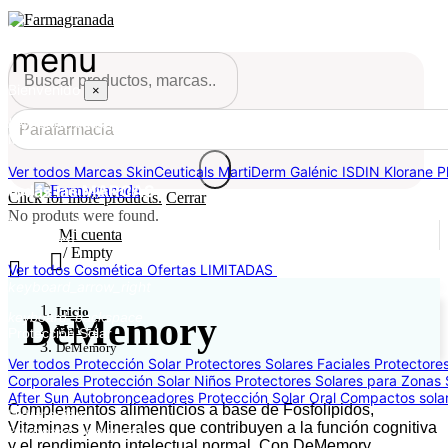
menu
Bienvenido
×
keyboard_backspace
Marcas
Ver todos Marcas
SkinCeuticals
MartiDerm
Galénic
ISDIN
Klorane
P
todas las MARCAS
Click for more products.
Cerrar
No produts were found.
keyboard_backspace
Mi cuenta
Cosmética
/
Empty
Ver todos Cosmética
Ofertas LIMITADAS
Protección Solar
keyboard_arrow_right
Inicio
keyboard_backspace
DeMemory
Marcas
Protección Solar
DeMemory
Ver todos Protección Solar
Protectores Solares Faciales
Protectore
Corporales
Protección Solar Niños
Protectores Solares para Zonas 
After Sun
Autobronceadores
Protección Solar Oral
Compactos sola
Complementos alimenticios a base de Fosfolípidos,
Hidratación
Vitaminas y Minerales que contribuyen a la función cognitiva
keyboard_arrow_right
y el rendimiento intelectual normal. Con DeMemory