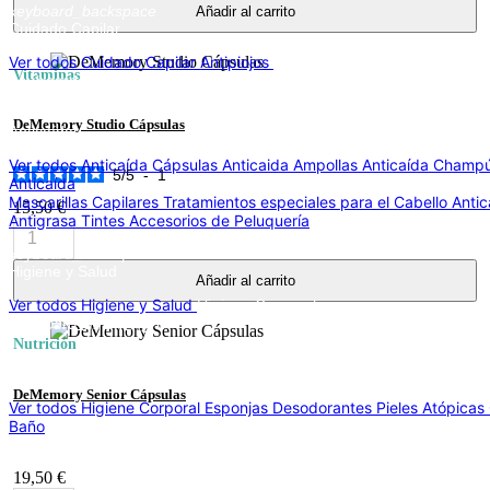
keyboard_backspace
Añadir al carrito
Cuidado Capilar
Ver todos Cuidado Capilar
Antipiojos
Anticaída
Vitaminas
keyboard_arrow_right
keyboard_backspace
DeMemory Studio Cápsulas
Anticaída
Ver todos Anticaída
Cápsulas Anticaida
Ampollas Anticaída
Champ
5
/
5
-
1
Anticaída
Mascarillas Capilares
Tratamientos especiales para el Cabello
Anti
15,50 €
Antigrasa
Tintes
Accesorios de Peluquería
keyboard_backspace
Higiene y Salud
Añadir al carrito
Ver todos Higiene y Salud
Higiene Corporal
keyboard_arrow_right
Nutrición
keyboard_backspace
Higiene Corporal
DeMemory Senior Cápsulas
Ver todos Higiene Corporal
Esponjas
Desodorantes
Pieles Atópicas
Baño
Higiene Íntima
keyboard_arrow_right
19,50 €