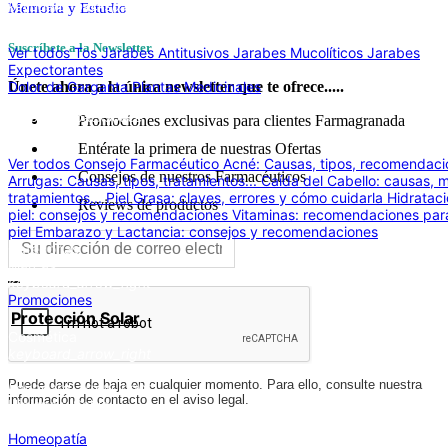
keyboard_backspace
Memoria y Estudio
Tos
Suscríbete a la Newsletter
Ver todos Tos
Jarabes Antitusivos
Jarabes Mucolíticos
Jarabes
Expectorantes
Dolor de Garganta
Plantas Medicinales
Únete ahora a la única newsletter que te ofrece.....
keyboard_backspace
Promociones exclusivas para clientes Farmagranada
Consejo Farmacéutico
Entérate la primera de nuestras Ofertas
Ver todos Consejo Farmacéutico
Acné: Causas, tipos, recomendacio
Consejos de nuestros Farmacéuticos
Arrugas: Causas, tipos, tratamientos...
Caída del Cabello: causas, 
tratamientos...
Piel Grasa: claves, errores y cómo cuidarla
Hidrataci
Reviews de productos
piel: consejos y recomendaciones
Vitaminas: recomendaciones par
piel
Embarazo y Lactancia: consejos y recomendaciones
Categorías
Marcas
keyboard_arrow_right
Promociones
Protección Solar
Cosmética
keyboard_arrow_right
Cuidado Capilar
Puede darse de baja en cualquier momento. Para ello, consulte nuestra
keyboard_arrow_right
información de contacto en el aviso legal.
Higiene y Salud
keyboard_arrow_right
Homeopatía