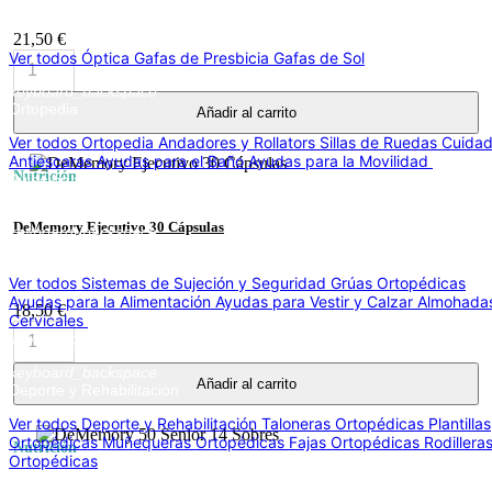
keyboard_backspace
Óptica
21,50 €
Ver todos Óptica
Gafas de Presbicia
Gafas de Sol
keyboard_backspace
Ortopedia
Añadir al carrito
Ver todos Ortopedia
Andadores y Rollators
Sillas de Ruedas
Cuida
Antiescaras
Ayudas para el Baño
Ayudas para la Movilidad
Sistema
Nutrición
Sujeción y Seguridad
keyboard_arrow_right
DeMemory Ejecutivo 30 Cápsulas
keyboard_backspace
Sistemas de Sujeción y Seguridad
Ver todos Sistemas de Sujeción y Seguridad
Grúas Ortopédicas
Ayudas para la Alimentación
Ayudas para Vestir y Calzar
Almohadas
18,50 €
Cervicales
Deporte y Rehabilitación
keyboard_arrow_right
keyboard_backspace
Añadir al carrito
Deporte y Rehabilitación
Ver todos Deporte y Rehabilitación
Taloneras Ortopédicas
Plantillas
Ortopédicas
Muñequeras Ortopédicas
Fajas Ortopédicas
Rodillera
Nutrición
Ortopédicas
Ostomía, continencia y urología