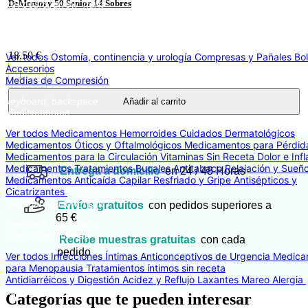
DeMemory 50 Senior 14 Sobres
keyboard_arrow_right
keyboard_backspace
Ostomía, continencia y urología
18,50 €
Ver todos Ostomía, continencia y urología
Compresas y Pañales
Bo
Accesorios
Medias de Compresión
keyboard_backspace
Añadir al carrito
Medicamentos
Ver todos Medicamentos
Hemorroides
Cuidados Dermatológicos
Medicamentos Óticos y Oftalmológicos
Medicamentos para Pérdid
Medicamentos para la Circulación
Vitaminas Sin Receta
Dolor e Inf
Medicamentos Tratamientos Bucales
Antitabaco
Relajación y Sueñ
Entrega a domicilio
en 24 / 48 Horas
Medicamentos Anticaída Capilar
Resfriado y Gripe
Antisépticos y
Cicatrizantes
Infecciones Íntimas
keyboard_arrow_right
Envíos gratuitos
con pedidos superiores a
65 €
keyboard_backspace
Infecciones Íntimas
Recibe muestras gratuitas
con cada
pedido
Ver todos Infecciones Íntimas
Anticonceptivos de Urgencia
Medica
para Menopausia
Tratamientos íntimos sin receta
Antidiarréicos y Digestión
Acidez y Reflujo
Laxantes
Mareo
Alergia
keyboard_arrow_right
Categorías que te pueden interesar