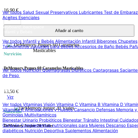
Salud Sexual
16,90 €
Ver todos Salud Sexual
Preservativos
Lubricantes
Test de Embara
Aceites Esenciales
keyboard_backspace
Añadir al carrito
Infantil y Bebés
Ver todos Infantil y Bebés
Alimentación Infantil
Biberones
Chupetes
Termómetros
Juguetes para Bebés
Accesorios de Baño Bebés
Pañ
Nutrición
keyboard_backspace
Nutrición
DeMemory Peques 60 Caramelos Masticables
Ver todos Nutrición
Quemagrasas
Diuréticos
Captagrasas
Saciant
de Peso
Vitaminas
keyboard_arrow_right
keyboard_backspace
13,50 €
Vitaminas
Ver
Ver todos Vitaminas
Visión
Vitamina C
Vitamina B
Vitamina D
Vitami
Vitamina K
Articulaciones y Huesos
Cansancio
Defensas
Memoria y 
Nutrición
Gominolas
Multivitamínicos
Bienestar Urinario
Probióticos
Bienestar Tránsito Intestinal
Cuidados
Corazón
Complementos nutricionales para Mujeres
Descanso
Espec
DeMemory Junior 20 Viales
diabéticos
Nutrición Deportiva
Suplementos Alimentación