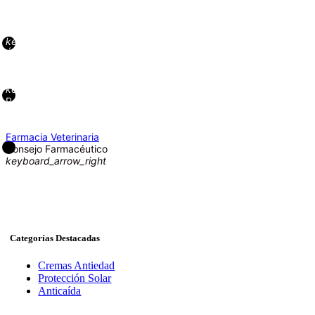
Infantil y Bebés
keyboard_arrow_right
Nutrición
keyboard_arrow_right
Óptica
keyboard_arrow_right
Ortopedia
keyboard_arrow_right
Perfumes
Medicamentos
keyboard_arrow_right
Farmacia Veterinaria
Consejo Farmacéutico
keyboard_arrow_right
Categorías Destacadas
Cremas Antiedad
Protección Solar
Anticaída