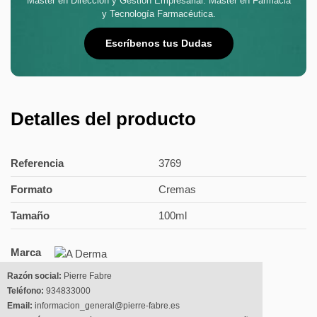
Máster en Dirección y Gestión Empresarial. Máster en Farmacia
y Tecnología Farmacéutica.
Escríbenos tus Dudas
Detalles del producto
Referencia
3769
Formato
Cremas
Tamaño
100ml
Marca
Razón social:
Pierre Fabre
Teléfono:
934833000
Email:
informacion_general@pierre-fabre.es