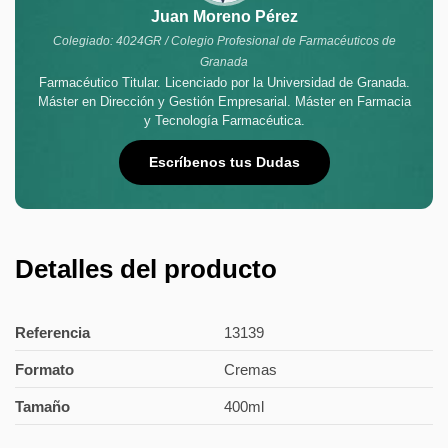
Juan Moreno Pérez
Colegiado: 4024GR / Colegio Profesional de Farmacéuticos de
Granada
Farmacéutico Titular. Licenciado por la Universidad de Granada.
Máster en Dirección y Gestión Empresarial. Máster en Farmacia
y Tecnología Farmacéutica.
Escríbenos tus Dudas
Detalles del producto
Referencia
13139
Formato
Cremas
Tamaño
400ml