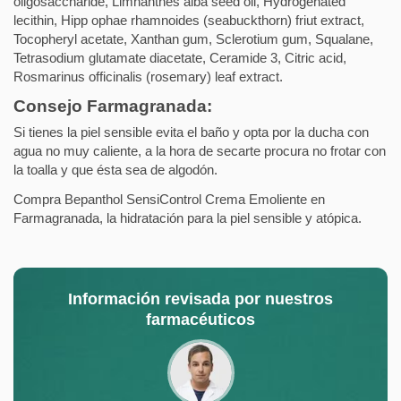
oligosaccharide, Limnanthes alba seed oil, Hydrogenated
lecithin, Hipp ophae rhamnoides (seabuckthorn) friut extract,
Tocopheryl acetate, Xanthan gum, Sclerotium gum, Squalane,
Tetrasodium glutamate diacetate, Ceramide 3, Citric acid,
Rosmarinus officinalis (rosemary) leaf extract.
Consejo Farmagranada:
Si tienes la piel sensible evita el baño y opta por la ducha con
agua no muy caliente, a la hora de secarte procura no frotar con
la toalla y que ésta sea de algodón.
Compra Bepanthol SensiControl Crema Emoliente en
Farmagranada, la hidratación para la piel sensible y atópica.
Información revisada por nuestros
farmacéuticos