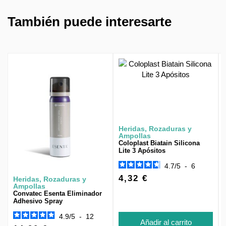
También puede interesarte
Heridas, Rozaduras y
Ampollas
Coloplast Biatain Silicona
Lite 3 Apósitos
4.7
/
5
-
6
4,32 €
Heridas, Rozaduras y
Ampollas
Convatec Esenta Eliminador
Adhesivo Spray
4.9
/
5
-
12
Añadir al carrito