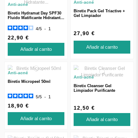
Anti-acné
Anti-acné
Biretix Pack Gel Triactive +
Biretix Hydramat Day SPF30
Gel Limpiador
Fluido Matificante Hidratante
50ml
4
/
5
-
1
27,90 €
22,90 €
Añadir al carrito
Añadir al carrito
Anti-acné
Anti-acné
Biretix Micropeel 50ml
Biretix Cleanser Gel
Limpiador Purificante
5
/
5
-
1
18,90 €
12,50 €
Añadir al carrito
Añadir al carrito