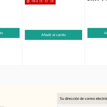
09
d.
15
:
22
:
18
ito
Añ
Añadir al carrito
r