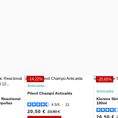
-14,22%
-20,65%
Anticaída
Anticaída
Pilexil Champú Anticaída
c Reactional
Klorane Sér
mpollas
100ml
4.5
/
5
-
11
3
20,50 €
23,90 €
26,50 €