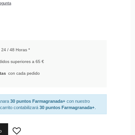
egunta
24 / 48 Horas *
idos superiores a 65 €
tas
con cada pedido
anara
30 puntos Farmagranada+
con nuestro
carrito contabilizará
30 puntos Farmagranada+
.
o