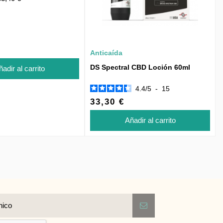
Anticaída
DS Spectral CBD Loción 60ml
adir al carrito
4.4
/
5
-
15
33,30 €
Añadir al carrito