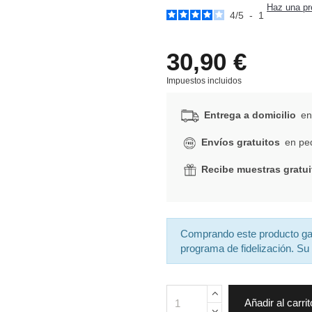
Haz una pr
4
/
5
-
1
30,90 €
Impuestos incluidos
Entrega a domicilio
en 
Envíos gratuitos
en ped
Recibe muestras gratui
Comprando este producto g
programa de fidelización. Su 
Añadir al carrit