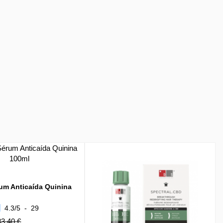
um Anticaída Quinina
4.3
/
5
-
29
33,40 €