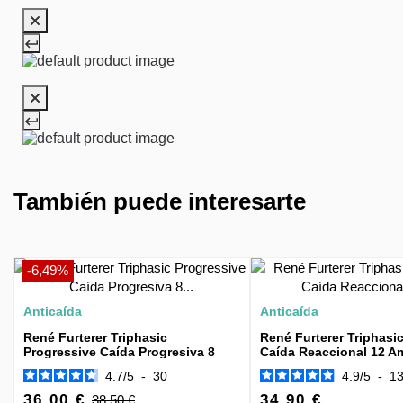
También puede interesarte
-6,49%
Anticaída
Anticaída
René Furterer Triphasic
René Furterer Triphasi
Progressive Caída Progresiva 8
Caída Reaccional 12 A
Frascos
4.7
/
5
-
30
4.9
/
5
-
1
36,00 €
34,90 €
38,50 €