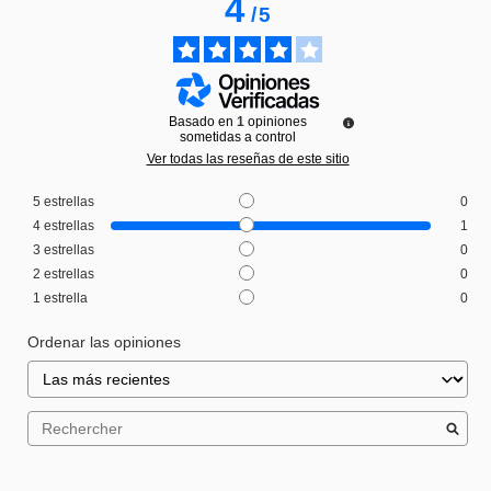
4
/
5
Basado en
1
opiniones
sometidas a control
Ver todas las reseñas de este sitio
5
estrellas
0
4
estrellas
1
3
estrellas
0
2
estrellas
0
1
estrella
0
Ordenar las opiniones