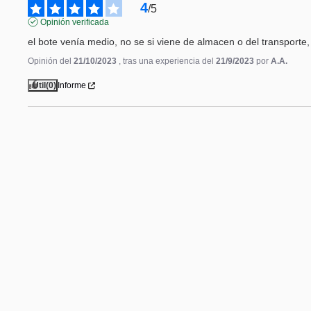
4
/
5
Opinión verificada
el bote venía medio, no se si viene de almacen o del transporte,
Opinión del
21/10/2023
, tras una experiencia del
21/9/2023
por
A.A.
Útil
(0)
Informe