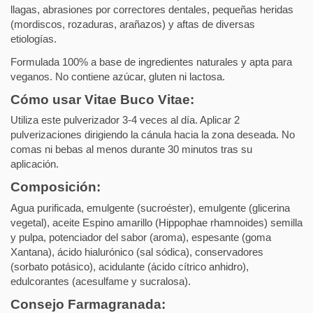
llagas, abrasiones por correctores dentales, pequeñas heridas
(mordiscos, rozaduras, arañazos) y aftas de diversas
etiologías.
Formulada 100% a base de ingredientes naturales y apta para
veganos. No contiene azúcar, gluten ni lactosa.
Cómo usar Vitae Buco Vitae:
Utiliza este pulverizador 3-4 veces al día. Aplicar 2
pulverizaciones dirigiendo la cánula hacia la zona deseada. No
comas ni bebas al menos durante 30 minutos tras su
aplicación.
Composición:
Agua purificada, emulgente (sucroéster), emulgente (glicerina
vegetal), aceite Espino amarillo (Hippophae rhamnoides) semilla
y pulpa, potenciador del sabor (aroma), espesante (goma
Xantana), ácido hialurónico (sal sódica), conservadores
(sorbato potásico), acidulante (ácido cítrico anhidro),
edulcorantes (acesulfame y sucralosa).
Consejo Farmagranada: