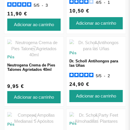
4
/
5
-
1
5
/
5
-
3
10,50 €
11,90 €
Adicionar ao carrinho
Adicionar ao carrinho
Pés
Pés
Dr. Scholl Antihongos para
Neutrogena Crema de Pies
las Uñas
Talones Agrietados 40ml
5
/
5
-
2
24,90 €
9,95 €
Adicionar ao carrinho
Adicionar ao carrinho
Pés
Pés