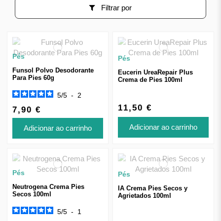
Filtrar por
Pés
Pés
Funsol Polvo Desodorante
Eucerin UreaRepair Plus
Para Pies 60g
Crema de Pies 100ml
5
/
5
-
2
11,50 €
7,90 €
Adicionar ao carrinho
Adicionar ao carrinho
Pés
Pés
Neutrogena Crema Pies
IA Crema Pies Secos y
Secos 100ml
Agrietados 100ml
5
/
5
-
1