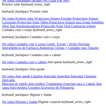
Ver todos Hidratantes faciales
Piel Grasa
Piel Seca
Protetor solar
keyboard_arrow_right
keyboard_backspace
Protetor solar
Ver todos Protetor solar
Protectores Solares Faciales
Protectores Solares
Corporales
Protección Solar Niños
Protectores Solares para Zonas Sensibles
After Sun
Autobronceadores
Protección Solar Oral
Compactos solares
Cuidados com o corpo
keyboard_arrow_right
keyboard_backspace
Cuidados com o corpo
Ver todos Cuidados com o corpo
Cuello, Escote y Pecho
Psoriasis
Anticelulíticos de Farmacia
Antiestrías
Cremas y Cuidados para Tatuajes
keyboard_backspace
Cuidados com o cabelo
Ver todos Cuidados com o cabelo
Anti-queda
keyboard_arrow_right
keyboard_backspace
Anti-queda
Ver todos Anti-queda
Cápsulas Anticaida
Ampollas Anticaída
Champús
Anticaída
Máscaras de cabelo
Anti-piolhos
Tratamentos Especiais para o Cabelo
Anti
caspa
Anti-gordura
Corantes
Accesorios de Peluquería
keyboard_backspace
Higiene e Saúde
Ver todos Higiene e Saúde
Higiene corporal
keyboard_arrow_right