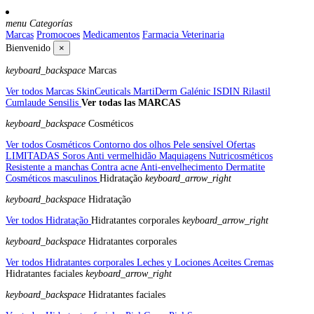
menu
Categorías
Marcas
Promocoes
Medicamentos
Farmacia Veterinaria
Bienvenido
×
keyboard_backspace
Marcas
Ver todos Marcas
SkinCeuticals
MartiDerm
Galénic
ISDIN
Rilastil
Cumlaude
Sensilis
Ver todas las MARCAS
keyboard_backspace
Cosméticos
Ver todos Cosméticos
Contorno dos olhos
Pele sensível
Ofertas
LIMITADAS
Soros
Anti vermelhidão
Maquiagens
Nutricosméticos
Resistente a manchas
Contra acne
Anti-envelhecimento
Dermatite
Cosméticos masculinos
Hidratação
keyboard_arrow_right
keyboard_backspace
Hidratação
Ver todos Hidratação
Hidratantes corporales
keyboard_arrow_right
keyboard_backspace
Hidratantes corporales
Ver todos Hidratantes corporales
Leches y Lociones
Aceites
Cremas
Hidratantes faciales
keyboard_arrow_right
keyboard_backspace
Hidratantes faciales