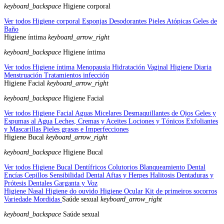
keyboard_backspace
Higiene corporal
Ver todos Higiene corporal
Esponjas
Desodorantes
Pieles Atópicas
Geles de
Baño
Higiene íntima
keyboard_arrow_right
keyboard_backspace
Higiene íntima
Ver todos Higiene íntima
Menopausia
Hidratación Vaginal
Higiene Diaria
Menstruación
Tratamientos infección
Higiene Facial
keyboard_arrow_right
keyboard_backspace
Higiene Facial
Ver todos Higiene Facial
Aguas Micelares
Desmaquillantes de Ojos
Geles y
Espumas al Agua
Leches, Cremas y Aceites
Lociones y Tónicos
Exfoliantes
y Mascarillas
Pieles grasas e Imperfecciones
Higiene Bucal
keyboard_arrow_right
keyboard_backspace
Higiene Bucal
Ver todos Higiene Bucal
Dentífricos
Colutorios
Blanqueamiento Dental
Encías
Cepillos
Sensibilidad Dental
Aftas y Herpes
Halitosis
Dentaduras y
Prótesis Dentales
Garganta y Voz
Higiene Nasal
Higiene do ouvido
Higiene Ocular
Kit de primeiros socorros
Variedade
Mordidas
Saúde sexual
keyboard_arrow_right
keyboard_backspace
Saúde sexual