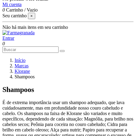
Mi cuenta
0
Carrinho
/
Vazio
Seu carrinho
×
Não há mais itens em seu carrinho
Entrar
0
Início
Marcas
Klorane
Shampoos
Shampoos
É de extrema importância usar um shampoo adequado, que lava
cuidadosamente, mas em profundidade nosso couro cabeludo e
cabelo. Os shampoos na faixa de Klorane são variados e muito
específicos, dependendo de cada situação: Magnólia, para brilho nos
cabelos secos; Peônia para coceira no couro cabeludo; Cidra para
brilho em cabelo oleoso; Alça para nutrir; Papiro para recuperar a
forma, suave ou encaracolado; urtigas para compensar o excesso de