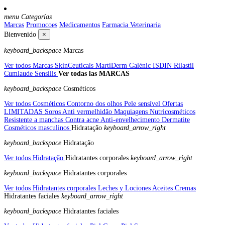
menu
Categorías
Marcas
Promocoes
Medicamentos
Farmacia Veterinaria
Bienvenido
×
keyboard_backspace
Marcas
Ver todos Marcas
SkinCeuticals
MartiDerm
Galénic
ISDIN
Rilastil
Cumlaude
Sensilis
Ver todas las MARCAS
keyboard_backspace
Cosméticos
Ver todos Cosméticos
Contorno dos olhos
Pele sensível
Ofertas
LIMITADAS
Soros
Anti vermelhidão
Maquiagens
Nutricosméticos
Resistente a manchas
Contra acne
Anti-envelhecimento
Dermatite
Cosméticos masculinos
Hidratação
keyboard_arrow_right
keyboard_backspace
Hidratação
Ver todos Hidratação
Hidratantes corporales
keyboard_arrow_right
keyboard_backspace
Hidratantes corporales
Ver todos Hidratantes corporales
Leches y Lociones
Aceites
Cremas
Hidratantes faciales
keyboard_arrow_right
keyboard_backspace
Hidratantes faciales