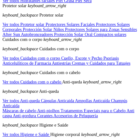
Ver todos Hidratantes faciales
Piel Grasa
Piel Seca
Protetor solar
keyboard_arrow_right
keyboard_backspace
Protetor solar
Ver todos Protetor solar
Protectores Solares Faciales
Protectores Solares
Corporales
Protección Solar Niños
Protectores Solares para Zonas Sensibles
After Sun
Autobronceadores
Protección Solar Oral
Compactos solares
Cuidados com o corpo
keyboard_arrow_right
keyboard_backspace
Cuidados com o corpo
Ver todos Cuidados com o corpo
Cuello, Escote y Pecho
Psoriasis
Anticelulíticos de Farmacia
Antiestrías
Cremas y Cuidados para Tatuajes
keyboard_backspace
Cuidados com o cabelo
Ver todos Cuidados com o cabelo
Anti-queda
keyboard_arrow_right
keyboard_backspace
Anti-queda
Ver todos Anti-queda
Cápsulas Anticaida
Ampollas Anticaída
Champús
Anticaída
Máscaras de cabelo
Anti-piolhos
Tratamentos Especiais para o Cabelo
Anti
caspa
Anti-gordura
Corantes
Accesorios de Peluquería
keyboard_backspace
Higiene e Saúde
Ver todos Higiene e Saúde
Higiene corporal
keyboard_arrow_right