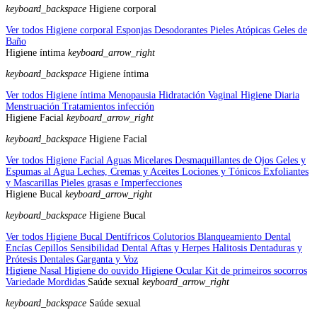
keyboard_backspace
Higiene corporal
Ver todos Higiene corporal
Esponjas
Desodorantes
Pieles Atópicas
Geles de
Baño
Higiene íntima
keyboard_arrow_right
keyboard_backspace
Higiene íntima
Ver todos Higiene íntima
Menopausia
Hidratación Vaginal
Higiene Diaria
Menstruación
Tratamientos infección
Higiene Facial
keyboard_arrow_right
keyboard_backspace
Higiene Facial
Ver todos Higiene Facial
Aguas Micelares
Desmaquillantes de Ojos
Geles y
Espumas al Agua
Leches, Cremas y Aceites
Lociones y Tónicos
Exfoliantes
y Mascarillas
Pieles grasas e Imperfecciones
Higiene Bucal
keyboard_arrow_right
keyboard_backspace
Higiene Bucal
Ver todos Higiene Bucal
Dentífricos
Colutorios
Blanqueamiento Dental
Encías
Cepillos
Sensibilidad Dental
Aftas y Herpes
Halitosis
Dentaduras y
Prótesis Dentales
Garganta y Voz
Higiene Nasal
Higiene do ouvido
Higiene Ocular
Kit de primeiros socorros
Variedade
Mordidas
Saúde sexual
keyboard_arrow_right
keyboard_backspace
Saúde sexual