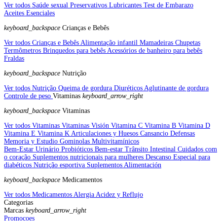
Ver todos Saúde sexual
Preservativos
Lubricantes
Test de Embarazo
Aceites Esenciales
keyboard_backspace
Crianças e Bebês
Ver todos Crianças e Bebês
Alimentação infantil
Mamadeiras
Chupetas
Termômetros
Brinquedos para bebês
Acessórios de banheiro para bebês
Fraldas
keyboard_backspace
Nutrição
Ver todos Nutrição
Queima de gordura
Diuréticos
Aglutinante de gordura
Controle de peso
Vitaminas
keyboard_arrow_right
keyboard_backspace
Vitaminas
Ver todos Vitaminas
Vitaminas Visión
Vitamina C
Vitamina B
Vitamina D
Vitamina E
Vitamina K
Articulaciones y Huesos
Cansancio
Defensas
Memoria y Estudio
Gominolas
Multivitamínicos
Bem-Estar Urinário
Probióticos
Bem-estar Trânsito Intestinal
Cuidados com
o coração
Suplementos nutricionais para mulheres
Descanso
Especial para
diabéticos
Nutrição esportiva
Suplementos Alimentación
keyboard_backspace
Medicamentos
Ver todos Medicamentos
Alergia
Acidez y Reflujo
Categorias
Marcas
keyboard_arrow_right
Promocoes