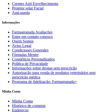
Cremes Anti Envelhecimento
Protetor solar Facial
Anti-queda
Informações
Farmagranada Avaliações
Entre em contato conosco
Quem Somos
Aviso Legal
Condiciones Generales
Fórmulas Mestre
Cosméticos Personalizados
Política de Privacidade
Informações sobre drogas sem prescrição
Autorização para venda de produtos veterinários sem
prescrição médica
Programa de fidelização: Farmagranada+
Minha Conta
Minha Conta
Histórico de compras
Endereços