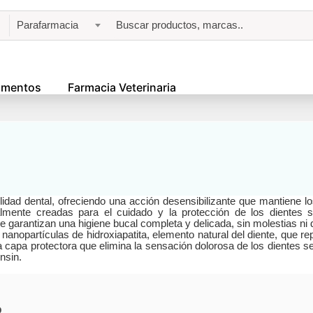
Parafarmacia
amentos
Farmacia Veterinaria
lidad dental, ofreciendo una acción desensibilizante que mantiene l
lmente creadas para el cuidado y la protección de los dientes sen
e garantizan una higiene bucal completa y delicada, sin molestias ni 
opartículas de hidroxiapatita, elemento natural del diente, que repar
 capa protectora que elimina la sensación dolorosa de los dientes se
nsin.
o