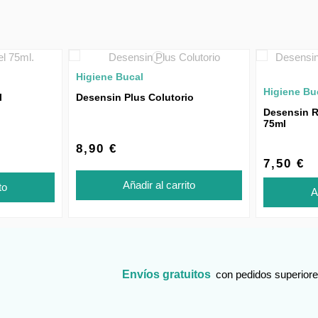
Higiene Bucal
Higiene Bu
l
Desensin Plus Colutorio
Desensin R
75ml
8,90 €
7,50 €
Añadir al carrito
to
A
Envíos gratuitos
con pedidos superiore